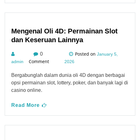
Mengenal Oli 4D: Permainan Slot
dan Keseruan Lainnya
Posted on
0
January 5,
Comment
admin
2026
Bergabunglah dalam dunia oli 4D dengan berbagai
opsi permainan slot, lottery, poker, dan banyak lagi di
casino online.
Read More