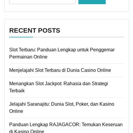
RECENT POSTS
Slot Terbaru: Panduan Lengkap untuk Penggemar
Permainan Online
Menjelajahi Slot Terbaru di Dunia Casino Online
Menangkan Slot Jackpot: Rahasia dan Strategi
Terbaik
Jelajahi Saranajitu: Dunia Slot, Poker, dan Kasino
Online
Panduan Lengkap RAJAGACOR: Temukan Keseruan
di Kasino Online