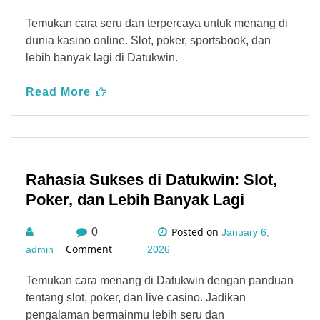
Temukan cara seru dan terpercaya untuk menang di
dunia kasino online. Slot, poker, sportsbook, dan
lebih banyak lagi di Datukwin.
Read More
Rahasia Sukses di Datukwin: Slot,
Poker, dan Lebih Banyak Lagi
Posted on
0
January 6,
Comment
admin
2026
Temukan cara menang di Datukwin dengan panduan
tentang slot, poker, dan live casino. Jadikan
pengalaman bermainmu lebih seru dan