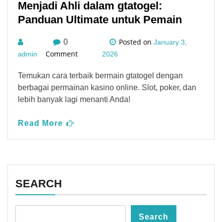
Menjadi Ahli dalam gtatogel:
Panduan Ultimate untuk Pemain
Posted on
0
January 3,
Comment
admin
2026
Temukan cara terbaik bermain gtatogel dengan
berbagai permainan kasino online. Slot, poker, dan
lebih banyak lagi menanti Anda!
Read More
SEARCH
Search