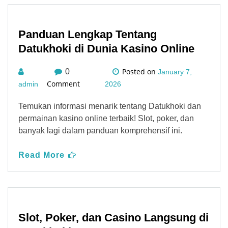
Panduan Lengkap Tentang
Datukhoki di Dunia Kasino Online
Posted on
0
January 7,
Comment
admin
2026
Temukan informasi menarik tentang Datukhoki dan
permainan kasino online terbaik! Slot, poker, dan
banyak lagi dalam panduan komprehensif ini.
Read More
Slot, Poker, dan Casino Langsung di