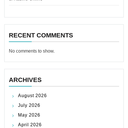
RECENT COMMENTS
No comments to show.
ARCHIVES
August 2026
July 2026
May 2026
April 2026